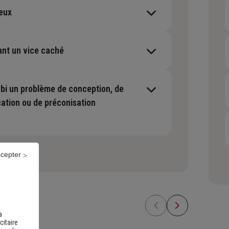
eux
ant un vice caché
ubi un problème de conception, de
cation ou de préconisation
ccepter
a
citaire