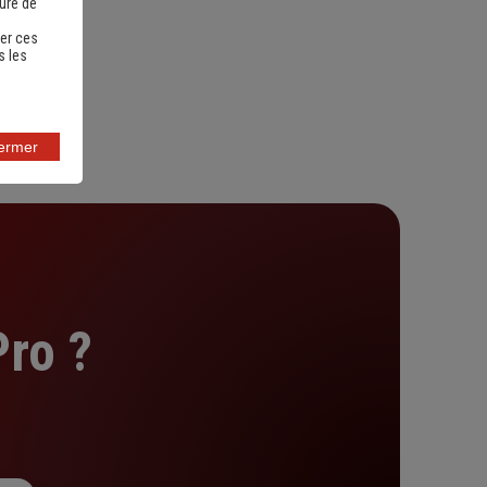
sure de
er ces
s les
fermer
ro ?