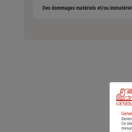
Des dommages matériels et/ou immatérie
Ces dommages peuvent être causés par vous-même, v
matériel, votre bâtiment, etc.
Gener
Genera
Ce sit
mesure