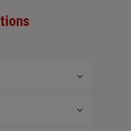
tions
.
e, du fait de l’exercice de l’activité
ires
, elle est par ailleurs
recommandée