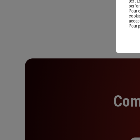
(ex :
L
perfo
Pour c
cookie
accept
Pour p
Com