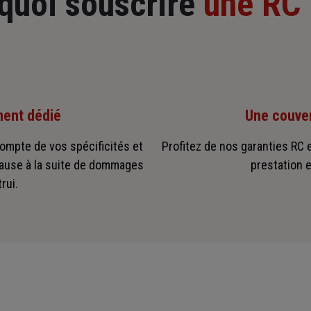
quoi souscrire
une RC 
ent dédié
Une couver
ompte de vos spécificités et
Profitez de nos garanties RC e
cause à la suite de dommages
prestation e
rui.