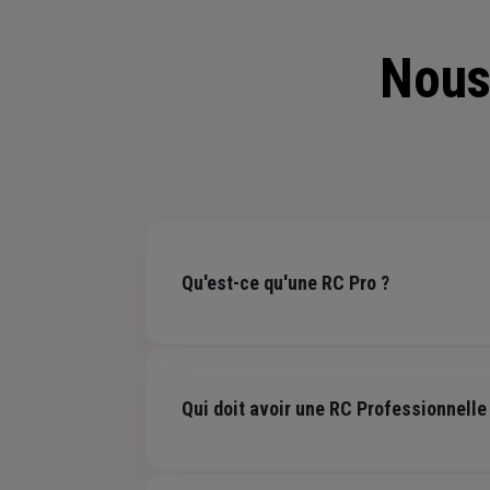
Nous
Qu'est-ce qu'une RC Pro ?
La responsabilité civile professionnelle est u
professionnelle, mais aussi après une prestat
Qui doit avoir une RC Professionnelle
Fortement indiquée pour exercer sereinement