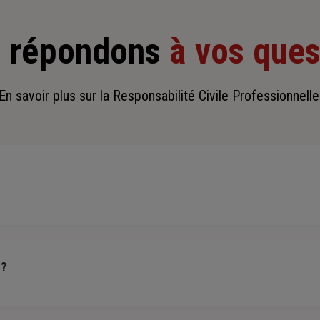
 répondons
à vos ques
En savoir plus sur la Responsabilité Civile Professionnelle
ne assurance qui couvre les dommages causés à autrui, par votre entrepris
ion ou une vente.
 ?
 son activité et
très souvent exigée par les clients et les partena