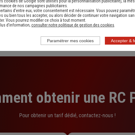
es cookies de Google sont utilisés pour la personnalisation publicitaire
), la me
rmance de nos campagnes publicitaires.
Contacter un conseiller
ertains d’entre eux, votre consentement est nécessaire. Vous pouvez paramétr
s ou bien tous les accepter, ou alors décider de continuer votre navigation san
er. Vous pourrez modifier ce choix à tout moment.
lus d’information,
consulter notre politique de gestion des cookies
.
Paramétrer mes cookies
Accepter & 
ment obtenir une RC P
Pour obtenir un tarif dédié, contactez-nous !