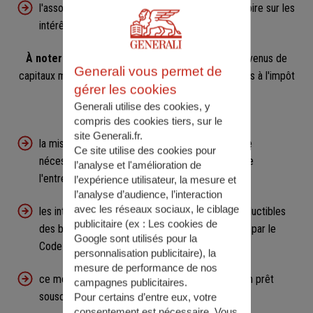
l'associé peut opter pour le prélèvement libératoire sur les
intérêts (sous conditions).
À noter
que les intérêts perçus constituent des revenus de
Generali vous permet de
capitaux mobiliers pour l'associé. Ils sont donc soumis à l'impôt
gérer les cookies
sur les revenus.
Generali utilise des cookies, y
Pour l'entreprise :
compris des cookies tiers, sur le
site Generali.fr.
la mise en place d'un compte courant associé ne
Ce site utilise des cookies pour
nécessite pas de modification du statut social de
l’analyse et l'amélioration de
l'entreprise.
l’expérience utilisateur, la mesure et
l’analyse d’audience, l’interaction
avec les réseaux sociaux, le ciblage
les intérêts du compte courant associé sont déductibles
publicitaire (ex :
Les cookies de
des bénéfices sociaux (sous conditions prévues par le
Google sont utilisés pour la
Code général des impôts) ;
personnalisation publicitaire
), la
mesure de performance de nos
ce mode de financement coûte moins cher qu'un prêt
campagnes publicitaires.
souscrit auprès d'un établissement de crédit.
Pour certains d’entre eux, votre
consentement est nécessaire. Vous