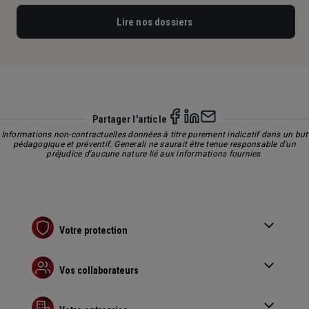
Lire nos dossiers
Partager l'article
Informations non-contractuelles données à titre purement indicatif dans un but
pédagogique et préventif. Generali ne saurait être tenue responsable d'un
préjudice d'aucune nature lié aux informations fournies.
Votre protection
Contrat Retraite PER
Assurance prévoyance
Vos collaborateurs
Complémentaire santé pro
Complémentaire santé obligatoire
Assurance copropriété
Guide Complémentaire santé collective