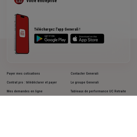
Votre entreprise
Assurance multirisque pro
RC Professionnelle
Assurance cyber risques
Assurance créateur d'entreprise
Téléchargez l'app Generali !
Payer mes cotisations
Contacter Generali
Contrat pro : télédéclarer et payer
Le groupe Generali
Mes demandes en ligne
Tableaux de performance UC Retraite
Résilier un contrat
Informations en matière de durabilité
Lutter contre la déshérence
Documents d'informations clés PRIIPS
Faire une réclamation
Accessibilité : non conforme
Cookies
Mentions légales
Vos données personnelles
Actualiser vos données personnelles