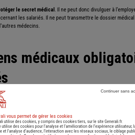
rotéger le secret médical
. Il ne peut donc divulguer à l'emplo
ernant les salariés. Il ne peut transmettre le dossier médica
 d'autres médecins.
ns médicaux obligato
és
Continuer sans a
lent les examens médicaux 
ali vous permet de gérer les cookies
ise, le service de médecine du travail peut être propre à une s
li utilise des cookies, y compris des cookies tiers, sur le site Generali.fr.
e utilise des cookies pour l’analyse et l'amélioration de l’expérience utilisateur, l
 et l’analyse d’audience, l’interaction avec les réseaux sociaux, le ciblage publi