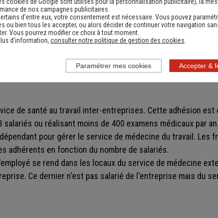
es cookies de Google sont utilisés pour la personnalisation publicitaire
), la me
rmance de nos campagnes publicitaires.
ertains d’entre eux, votre consentement est nécessaire. Vous pouvez paramétr
s ou bien tous les accepter, ou alors décider de continuer votre navigation san
er. Vous pourrez modifier ce choix à tout moment.
2200 salariés ou réalisant 2134 examens médicaux au minimum
lus d’information,
consulter notre politique de gestion des cookies
.
ice de médecine du travail. Des locaux doivent alors être rés
é de l'entreprise.
Paramétrer mes cookies
Accepter & 
vice de santé au travail inter-entreprises. Cette adhésion est 
 salariés ou réalisant moins de 400 examens médicaux par an.
indépendant pour gérer le service de médecine du travail. Les fr
es adhérents en fonction du nombre de salariés.
t l'employé se rend dans les locaux du service de médecine exte
reprise. Ce dernier n'est pas salarié de l'entreprise mais du se