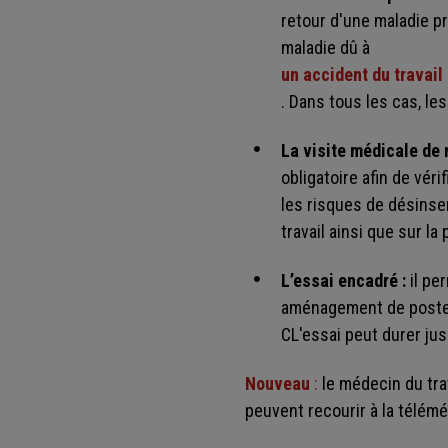
retour d'une maladie pr
maladie dû à
un accident du travail
. Dans tous les cas, le
La visite médicale de m
obligatoire afin de véri
les risques de désinser
travail ainsi que sur l
L’essai encadré :
il pe
aménagement de poste o
CL'essai peut durer jus
Nouveau
:
le médecin du trav
peuvent recourir à la télém