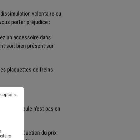
dissimulation volontaire ou
vous porter préjudice :
uez un accessoire dans
ent soit bien présent sur
Les plaquettes de freins
n
:
ccepter
si le véhicule n’est pas en
a
cier une réduction du prix
citaire