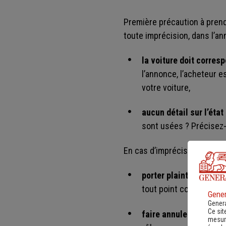
Première précaution à prend
toute imprécision, dans l’an
la voiture doit corres
l’annonce, l’acheteur e
votre voiture,
aucun détail sur l’état
sont usées ? Précisez-
En cas d’imprécision, voire
porter plainte contre 
tout point conforme à s
Gener
Genera
Ce sit
faire annuler la vent
mesure