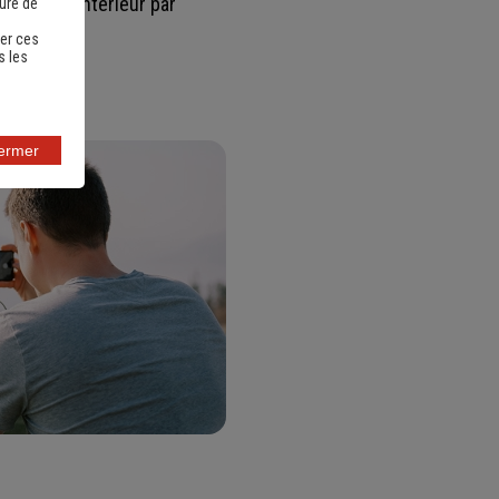
 accident antérieur par
sure de
er ces
s les
fermer