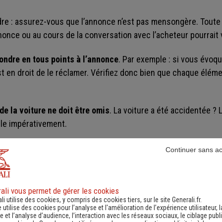
re : assurez-vous que l’annonce n’est pas mensongère. Toute 
nonce ou au cours de la conversation avec l’acheteur pourrait 
pondre en tous points à l’annonce
. Par exemple : si vous évoq
st en droit de le réclamer. Vérifiez donc bien que chaque élém
 de la voiture ne doit être omis
. La voiture a été accidentée ? 
le impérativement.
 de mensonge flagrant,
l’acheteur pourrait, après la transactio
Continuer sans a
vous pour tromperie
(Code de la consommation, article L 213-1) 
a description,
ali vous permet de gérer les cookies
li utilise des cookies, y compris des cookies tiers, sur le site Generali.fr.
e utilise des cookies pour l’analyse et l'amélioration de l’expérience utilisateur, l
e pour vice du consentement
(Code Civil, article 1130), ou négo
 et l’analyse d’audience, l’interaction avec les réseaux sociaux, le ciblage publi