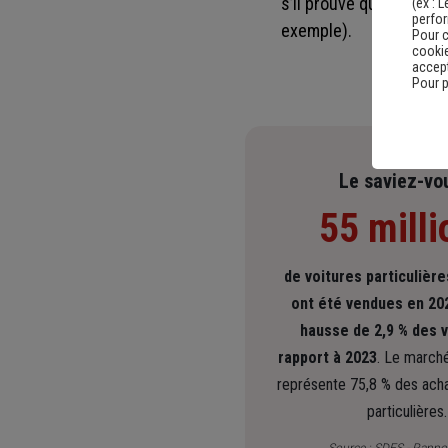
s’il prouve que vous av
(ex :
L
perfo
exemple).
Pour c
cookie
accept
Pour p
Le saviez-vo
55 milli
de voitures particulièr
ont été vendues en 202
hausse de 2,9 % des 
rapport à 2023
. Le marché
représente 75,8 % des acha
particulières.
Source :
SDES - Rappo