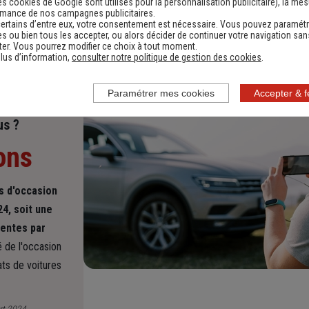
ez volontairement menti pour faciliter la vente (en cachant un
es cookies de Google sont utilisés pour la personnalisation publicitaire
), la me
rmance de nos campagnes publicitaires.
ertains d’entre eux, votre consentement est nécessaire. Vous pouvez paramétr
s ou bien tous les accepter, ou alors décider de continuer votre navigation san
er. Vous pourrez modifier ce choix à tout moment.
lus d’information,
consulter notre politique de gestion des cookies
.
Paramétrer mes cookies
Accepter & 
us ?
ons
es d'occasion
4, soit une
ventes par
 de l'occasion
ts de voitures
rt 2024