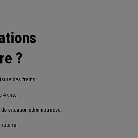
gations
re ?
usure des freins.
e 4 ans.
t de situation administrative.
riétaire.