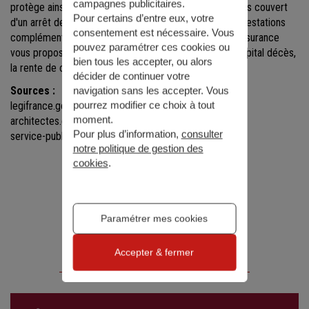
campagnes publicitaires.
protège ainsi que vos proches en cas de coup dur. Sous couvert
Pour certains d’entre eux, votre
d'un arrêt de travail ou d'invalidité, vous disposez de prestations
consentement est nécessaire. Vous
complémentaires pour maintenir vos revenus. Cette assurance
pouvez paramétrer ces cookies ou
vous propose également des garanties telles que le capital décès,
bien tous les accepter, ou alors
la rente de conjoint ou encore la rente éducation.
décider de continuer votre
Sources :
navigation sans les accepter. Vous
pourrez modifier ce choix à tout
legifrance.gouv.fr
moment.
architectes.org
Pour plus d’information,
consulter
service-public.fr
notre politique de gestion des
cookies
.
Paramétrer mes cookies
Nos solutions
Accepter & fermer