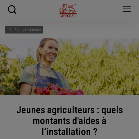
Skip to main content
?
i
Page précédente
Jeunes agriculteurs : quels
montants d'aides à
l’installation ?