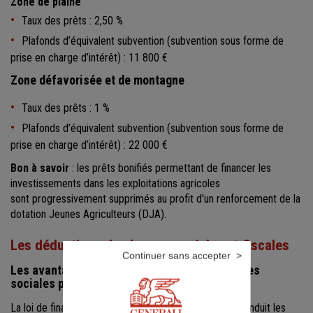
Zone de plaine
Taux des prêts : 2,50 %
Plafonds d’équivalent subvention (subvention sous forme de
prise en charge d’intérêt) : 11 800 €
Zone défavorisée et de montagne
Taux des prêts : 1 %
Plafonds d’équivalent subvention (subvention sous forme de
prise en charge d’intérêt) : 22 000 €
Bon à savoir
: les prêts bonifiés permettant de financer les
investissements dans les exploitations agricoles
sont progressivement supprimés au profit d'un renforcement de la
dotation Jeunes Agriculteurs (DJA).
Les déductions de charges sociales et fiscales
Continuer sans accepter
Les avantages sociaux : exonération de charges
sociales pour les jeunes agriculteurs
La loi de financement de la Sécurité sociale 2025 reconduit les