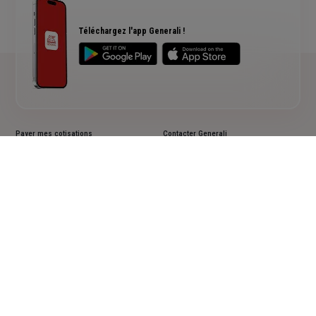
RC Professionnelle
Assurance cyber risques
Assurance créateur d'entreprise
Téléchargez l'app Generali !
Payer mes cotisations
Contacter Generali
Contrat pro : télédéclarer et payer
Le groupe Generali
Mes demandes en ligne
Tableaux de performance UC Retraite
Résilier un contrat
Informations en matière de durabilité
Lutter contre la déshérence
Documents d'informations clés PRIIPS
Faire une réclamation
Accessibilité : non conforme
Cookies
Mentions légales
Vos données personnelles
Actualiser vos données personnelles
Assistance sourds et malentendants
Plan du site