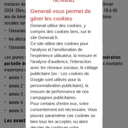
mesures de soutien au secteur agricole annoncées en février
2024. Elles permettent aux jeunes agriculteurs âgés de 18 à 40
Generali vous permet de
ans de bénéficier d’une exonération partielle des cotisations
gérer les cookies
sociales sur
:
Generali utilise des cookies, y
l'assurance maladie, invalidité et maternité,
compris des cookies tiers, sur le
site Generali.fr.
les allocations familiales,
Ce site utilise des cookies pour
l'assurance vieillesse de base.
l’analyse et l'amélioration de
l’expérience utilisateur, la mesure et
Les jeunes agriculteurs assujettis bénéficient d’une
exonération
l’analyse d’audience, l’interaction
partielle des cotisations sociales
pendant 5 ans. Les montants
avec les réseaux sociaux, le ciblage
maximums d’exonération sont les suivants :
publicitaire (ex :
Les cookies de
année 1 : 65 % d’exonération plafonnée à 3 612 €,
Google sont utilisés pour la
personnalisation publicitaire
), la
année 2 : 55 % d’exonération plafonnée à 3 056 €,
mesure de performance de nos
année 3 : 35 % d’exonération plafonnée à 1 945 €,
campagnes publicitaires.
année 4 : 25 % d’exonération plafonnée à 1 389 €,
Pour certains d’entre eux, votre
consentement est nécessaire. Vous
année 5 : 15 % d’exonération plafonnée à 834 €.
pouvez paramétrer ces cookies ou
Les avantages fiscaux
bien tous les accepter, ou alors
décider de continuer votre