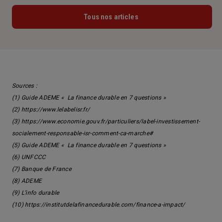
Tous nos articles
Sources :
(1) Guide ADEME «
La finance durable en 7 questions
»
(2)
https://www.lelabelisr.fr/
(3)
https://www.economie.gouv.fr/particuliers/label-investissement-
socialement-responsable-isr-comment-ca-marche#
(5) Guide ADEME «
La finance durable en 7 questions
»
(6)
UNFCCC
(7)
Banque de France
(8)
ADEME
(9)
L’info durable
(10)
https://institutdelafinancedurable.com/finance-a-impact/