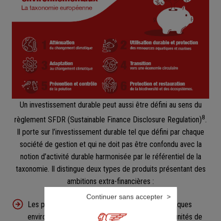
Un investissement durable peut aussi être défini au sens du
8
règlement SFDR (Sustainable Finance Disclosure Regulation)
.
Il porte sur l’investissement durable tel que défini par chaque
société de gestion et qui ne doit pas être confondu avec la
notion d’activité durable harmonisée par le référentiel de la
taxonomie. Il distingue deux types de produits présentant des
ambitions extra-financières :
Continuer sans accepter
Les produits prenant en compte des caractéristiques
environnementales et/ou sociales (supports en unités de