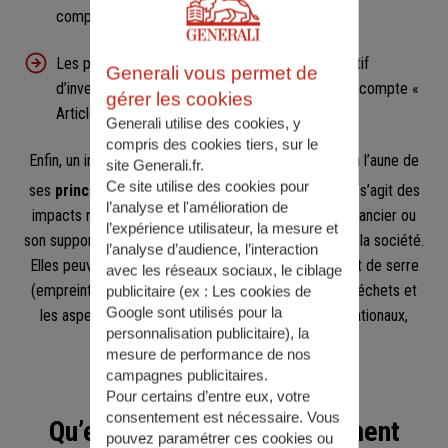
compte « Article 8 »).
Les produits poursuivant explicitement un objectif
Generali vous permet de
d’investissement durable (supports en unités de compte «
gérer les cookies
Article 9 »).
Generali utilise des cookies, y
compris des cookies tiers, sur le
Enfin, un investissement durable peut être apprécié à l’aune de
site Generali.fr.
Ce site utilise des cookies pour
9
ses
principales incidences négatives
(ou PAI)
. Il s’agit des
l’analyse et l'amélioration de
impacts négatifs causés par un acteur du marché financier ou
l’expérience utilisateur, la mesure et
son support d’investissements sur l’environnement et la société.
l’analyse d’audience, l’interaction
Elles peuvent concerner les émissions de gaz à effet de serre
avec les réseaux sociaux, le ciblage
(empreinte carbone, etc.), la biodiversité, l’eau, les déchets et
publicitaire (ex :
Les cookies de
Google sont utilisés pour la
les aspects sociaux (violation des standards internationaux,
personnalisation publicitaire
), la
exposition aux armes controversées, etc.).
mesure de performance de nos
campagnes publicitaires.
Pour certains d’entre eux, votre
consentement est nécessaire. Vous
Qu’est-ce qu’un investissement
pouvez paramétrer ces cookies ou