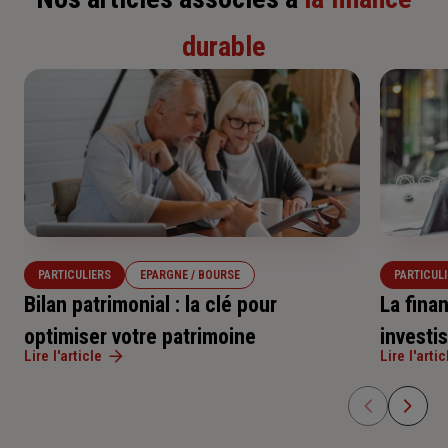
durable
PARTICULIERS
EPARGNE / BOURSE
PARTICUL
Bilan patrimonial : la clé pour
La fina
optimiser votre patrimoine
investi
Lire l'article
Lire l'artic