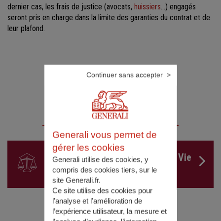
dernier cas, les frais de justice (avocats,
huissiers
…) engagés
seront pris en charge dans la limite des garanties du contrat et de
leur plafond.
Continuer sans accepter
Nos solutions
Generali vous permet de
gérer les cookies
Assurance Protection Juridique Vie
Generali utilise des cookies, y
Privée
compris des cookies tiers, sur le
site Generali.fr.
Ce site utilise des cookies pour
l’analyse et l'amélioration de
l’expérience utilisateur, la mesure et