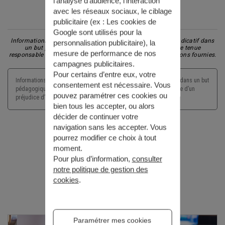
l’analyse d’audience, l’interaction
avec les réseaux sociaux, le ciblage
publicitaire (ex :
Les cookies de
Partager l'article
Google sont utilisés pour la
Informations non-contractuelles données à titre purement indicatif dans
personnalisation publicitaire
), la
un but pédagogique et préventif. Generali ne saurait être tenue
mesure de performance de nos
responsable d'un préjudice d'aucune nature lié aux informations fournies.
campagnes publicitaires.
Pour certains d’entre eux, votre
Informations non-contractuelles données à titre purement indicatif dans un but
consentement est nécessaire. Vous
pédagogique et préventif. Generali ne saurait être tenu responsable d’un
pouvez paramétrer ces cookies ou
préjudice d’aucune nature lié aux informations fournies.
bien tous les accepter, ou alors
décider de continuer votre
navigation sans les accepter. Vous
pourrez modifier ce choix à tout
moment.
Pour plus d’information,
consulter
Actualités
notre politique de gestion des
cookies
.
Paramétrer mes cookies