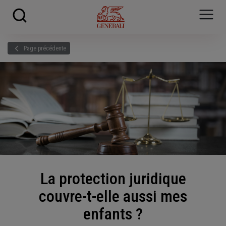
Skip to main content
?
i
Page précédente
La protection juridique
couvre-t-elle aussi mes
enfants ?