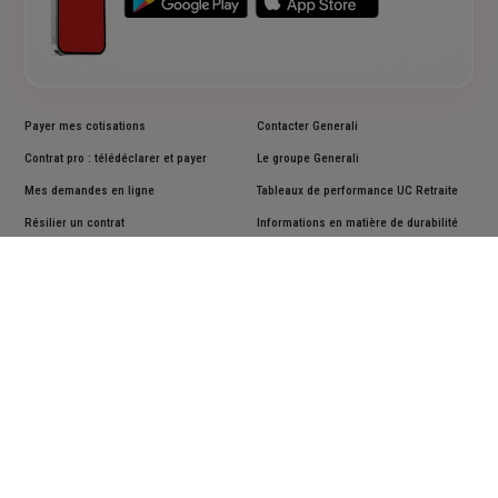
Payer mes cotisations
Contacter Generali
Contrat pro : télédéclarer et payer
Le groupe Generali
Mes demandes en ligne
Tableaux de performance UC Retraite
Résilier un contrat
Informations en matière de durabilité
Lutter contre la déshérence
Documents d'informations clés PRIIPS
Faire une réclamation
Accessibilité : non conforme
Cookies
Mentions légales
Vos données personnelles
Actualiser vos données personnelles
Assistance sourds et malentendants
Plan du site
Suivez-nous sur les réseaux sociaux