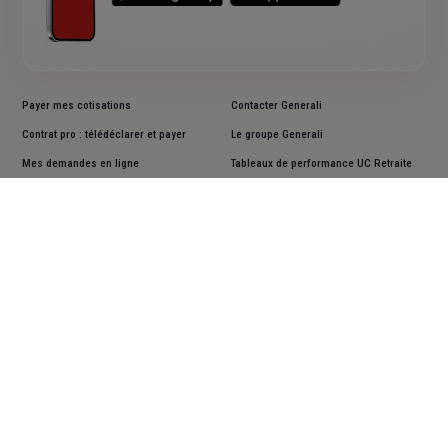
Payer mes cotisations
Contacter Generali
Contrat pro : télédéclarer et payer
Le groupe Generali
Mes demandes en ligne
Tableaux de performance UC Retraite
Résilier un contrat
Informations en matière de durabilité
Lutter contre la déshérence
Documents d'informations clés PRIIPS
Faire une réclamation
Accessibilité : non conforme
Cookies
Mentions légales
Vos données personnelles
Actualiser vos données personnelles
Assistance sourds et malentendants
Plan du site
Suivez-nous sur les réseaux sociaux