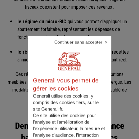
fiscaux coexistent pour imposer ces revenus :
le régime du micro-BIC
qui vous permet d'appliquer un
abattement forfaitaire, représentant les dépenses de
fonctionnement, sur les loyers annuels perçus ;
Continuer sans accepter
le régime réel
qui vous permet de déduire des recettes
annuelles l’ensemble des charges pour leur montant réel.
Ces régimes d’imposition sont applicables aux locations
Generali vous permet de
meublées en fonction du montant annuel des loyers perçus. Les
gérer les cookies
modalités diffèrent aussi en fonction du type de meublé de
Generali utilise des cookies, y
tourisme, à savoir s’il est classé ou non.
compris des cookies tiers, sur le
site Generali.fr.
Ce site utilise des cookies pour
l’analyse et l'amélioration de
Demandez un devis d'assurance
l’expérience utilisateur, la mesure et
l’analyse d’audience, l’interaction
habitation en quelques clics