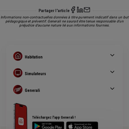
Partager l'article
Informations non-contractuelles données à titre purement indicatif dans un but
pédagogique et préventif. Generali ne saurait être tenue responsable d'un
préjudice d'aucune nature lié aux informations fournies.
Habitation
Limiter les cambriolages
Feu de cheminée
Simulateurs
Que faire en cas de sinistre logement
Devis assurance habitation
Assurance habitation
Ensemble Face aux risques
Generali
Devis assurance prêt immobilier
Actualité habitation
Simulation assurance auto
FAQ Assurance habitation
Avis Generali
Plan du site
Téléchargez l'app Generali !