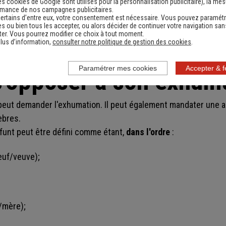
es cookies de Google sont utilisés pour la personnalisation publicitaire
), la me
rmance de nos campagnes publicitaires.
ertains d’entre eux, votre consentement est nécessaire. Vous pouvez paramétr
s ou bien tous les accepter, ou alors décider de continuer votre navigation san
er. Vous pourrez modifier ce choix à tout moment.
demander une réductio
lus d’information,
consulter notre politique de gestion des cookies
.
Paramétrer mes cookies
Accepter & 
s'opposer à son exhum
eut demander l'exhumation. Il peut également mandater une 
èbres.
funt peut être défini comme étant,
dans l'ordre
:
euf/veuve);
/mère);