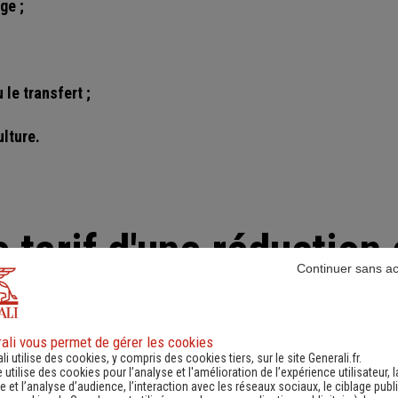
ge ;
 le transfert ;
ulture.
e tarif d'une réduction
Continuer sans a
n dépend de l’entreprise des pompes funèbres contactée
. Il 
 du caveau, le creusement et le comblement des fosses, l'extra
e mise en bière des restes mortels, la fourniture d’un nouveau
ali vous permet de gérer les cookies
li utilise des cookies, y compris des cookies tiers, sur le site Generali.fr.
it répondre aux mêmes exigences qu'une inhumation. Cet acte
e utilise des cookies pour l’analyse et l'amélioration de l’expérience utilisateur, l
 et l’analyse d’audience, l’interaction avec les réseaux sociaux, le ciblage publi