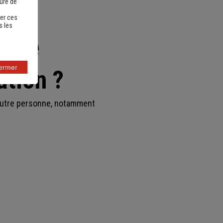
sure de
er ces
s les
n de
fermer
ation ?
autre personne, notamment