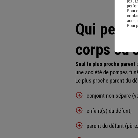
(ex :
L
perfo
Pour c
cookie
accept
Qui peut 
Pour p
corps ou 
Seul le plus proche parent
p
une société de pompes fun
Le plus proche parent du dé
conjoint non séparé (v
enfant(s) du défunt;
parent du défunt (père