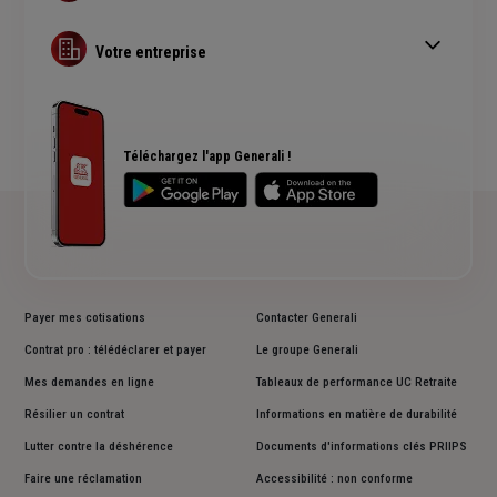
Complémentaire santé pro
Complémentaire santé obligatoire
Assurance copropriété
Guide Complémentaire santé collective
Votre entreprise
Assurance multirisque pro
RC Professionnelle
Assurance cyber risques
Assurance créateur d'entreprise
Téléchargez l'app Generali !
Payer mes cotisations
Contacter Generali
Contrat pro : télédéclarer et payer
Le groupe Generali
Mes demandes en ligne
Tableaux de performance UC Retraite
Résilier un contrat
Informations en matière de durabilité
Lutter contre la déshérence
Documents d'informations clés PRIIPS
Faire une réclamation
Accessibilité : non conforme