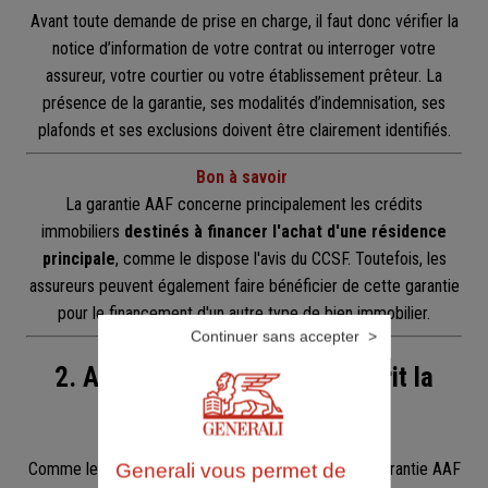
Avant toute demande de prise en charge, il faut donc vérifier la
notice d’information de votre contrat ou interroger votre
assureur, votre courtier ou votre établissement prêteur. La
présence de la garantie, ses modalités d’indemnisation, ses
plafonds et ses exclusions doivent être clairement identifiés.
Bon à savoir
La garantie AAF concerne principalement les crédits
immobiliers
destinés à financer l'achat d'une résidence
principale
, comme le dispose l'avis du CCSF. Toutefois, les
assureurs peuvent également faire bénéficier de cette garantie
pour le financement d'un autre type de bien immobilier.
Continuer sans accepter
2. Avoir éventuellement souscrit la
garantie ITT
Comme le prévoit l’avis du CCSF, le bénéfice de la garantie AAF
Generali vous permet de