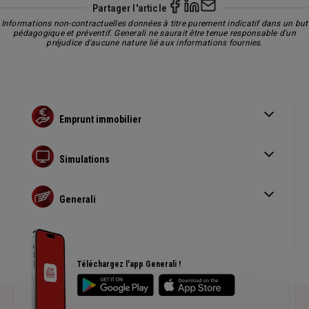
Partager l'article
Informations non-contractuelles données à titre purement indicatif dans un but
pédagogique et préventif. Generali ne saurait être tenue responsable d'un
préjudice d'aucune nature lié aux informations fournies.
Emprunt immobilier
Vice caché : infiltration d'eau
Durée maximale d'un prêt immobilier
Simulations
Acheter un bien immobilier à l'étranger
Devis assurance prêt immobilier
Changer d'assurance emprunteur
Devis assurance habitation
Generali
Simulation assurance auto
Actualité Habitation / Immobilier
Devis assurance bateau
Assurance Emprunteur
FAQ Assurance de prêt
Plan du site
Téléchargez l'app Generali !