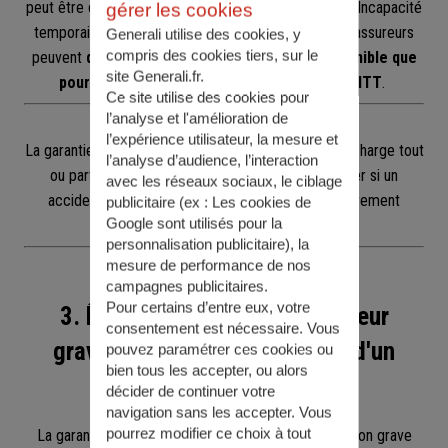
peut être conditionné à la souscription de la garantie Incapacité
gérer les cookies
temporaire de travail (ITT). Autrement dit, certains assureurs
Generali utilise des cookies, y
compris des cookies tiers, sur le
peuvent
décider que la garantie AAF n’est disponible que
site Generali.fr.
pour les assurés ayant souscrit la garantie ITT
.
Ce site utilise des cookies pour
l’analyse et l'amélioration de
Bon à savoir
l’expérience utilisateur, la mesure et
La garantie ITT de l’assurance emprunteur prend en charge tout
l’analyse d’audience, l’interaction
ou partie des mensualités de votre prêt immobilier si un
avec les réseaux sociaux, le ciblage
accident ou une maladie vous empêche temporairement
publicitaire (ex :
Les cookies de
Google sont utilisés pour la
d'exercer votre activité professionnelle.
personnalisation publicitaire
), la
mesure de performance de nos
campagnes publicitaires.
Pour certains d’entre eux, votre
3. Être parent d'un enfant mineur
consentement est nécessaire. Vous
gravement malade ou victime d'un
pouvez paramétrer ces cookies ou
bien tous les accepter, ou alors
accident de la vie
décider de continuer votre
navigation sans les accepter. Vous
pourrez modifier ce choix à tout
La garantie vise les parents confrontés à une situation grave