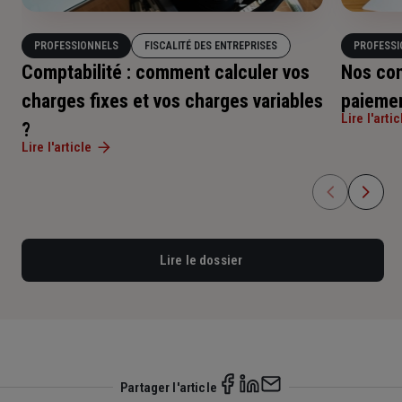
PROFESSIONNELS
FISCALITÉ DES ENTREPRISES
PROFESSI
Comptabilité : comment calculer vos
Nos con
charges fixes et vos charges variables
paiemen
Lire l'artic
?
Lire l'article
Lire le dossier
Partager l'article