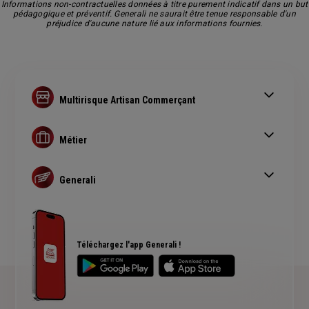
Informations non-contractuelles données à titre purement indicatif dans un but
pédagogique et préventif. Generali ne saurait être tenue responsable d'un
préjudice d'aucune nature lié aux informations fournies.
Multirisque Artisan Commerçant
Créer sa boulangerie
Mentions obligatoires d'une carte de restaurant
Métier
Fleuriste : choix de son local
Assurance institut de beauté
Compenser une perte d'exploitation
Assurance pharmacien
Generali
Assurance restaurant
Multirisque commerçant / artisan
Assurance épicerie
Conseils Prévention en entreprise
Plan du site
Téléchargez l'app Generali !