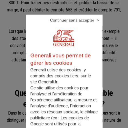
800 €. Pour tracer ces destructions et justifier la baisse de sa
marge, il peut débiter le compte 658 et créditer le compte 791,
sans affecter le résultat net.
Continuer sans accepter
Lorsque la perte de valeur est plus structurelle — par exemple
des stocks dont le
prix de marché
chute durablement — il
convient de passer des
dotations aux dépréciations
via le
compte 397. Ce traitement exige un document justificatif
Generali vous permet de
attestant la destruction ou l'invendabilité des marchandises
gérer les cookies
concernées.
Generali utilise des cookies, y
compris des cookies tiers, sur le
site Generali.fr.
Ce site utilise des cookies pour
Quelle manipulation comptable
l’analyse et l'amélioration de
l’expérience utilisateur, la mesure et
effectuer concrètement ?
l’analyse d’audience, l’interaction
avec les réseaux sociaux, le ciblage
Dans le cas de montants importants, plusieurs situations sont à
publicitaire (ex :
Les cookies de
distinguer pour passer des écritures, en fonction de la nature de
Google sont utilisés pour la
la perte.