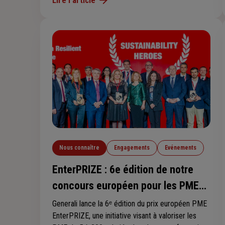
déclarent avoir déjà subi un dommage lié au
climat, qu’il s’agisse de tempêtes, de grêle, de
sécheresse ou d’inondations.
Nous connaître
Engagements
Evénements
EnterPRIZE : 6e édition de notre
concours européen pour les PME
durables
Generali lance la 6ᵉ édition du prix européen PME
EnterPRIZE, une initiative visant à valoriser les