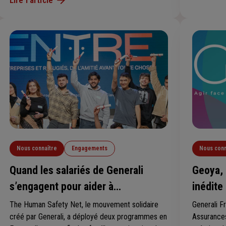
Nawel Boutarouk, l’ambition est claire : donner aux
la planète
femmes les moyens de reprendre le pouvoir sur
festivalier
leurs finances et de construire leur matrimoine.
guitariste
spontané »
Nous connaître
Engagements
Nous conn
Quand les salariés de Generali
Geoya, 
s’engagent pour aider à
inédite
l’intégration des réfugiés
risques
The Human Safety Net, le mouvement solidaire
Generali F
créé par Generali, a déployé deux programmes en
Assurances