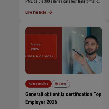
PME de 5 à 300 salariés dans leur transformation
vers une économie plus inclusive et plus durable.
Lire l'article
Plus de 25 000 PME et TPE ont déjà été
touchées en Europe depuis le lancement du prix.
Nous connaître
Repères
Generali obtient la certification Top
Employer 2026