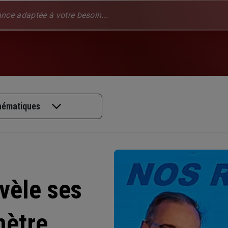
thématiques
vèle ses
mètre