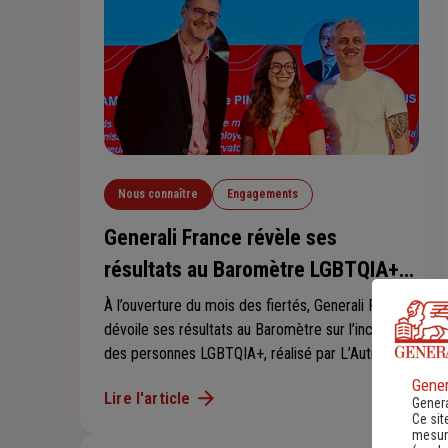
Nous connaître
Engagements
Generali France révèle ses
résultats au Baromètre LGBTQIA+
2026
À l’ouverture du mois des fiertés, Generali France
dévoile ses résultats au Baromètre sur l’inclusion
des personnes LGBTQIA+, réalisé par L’Autre
Cercle en partenariat avec l’Ifop entre le 12
Gener
Lire l'article
janvier et le 4 février 2026 auprès de près de 75
Genera
Ce sit
000 salariés, dont près de 1 400 collaborateurs et
mesure