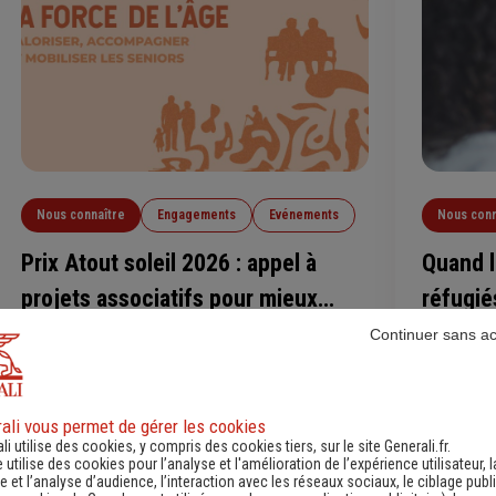
Nous connaître
Engagements
Evénements
Nous conn
Prix Atout soleil 2026 : appel à
Quand l
projets associatifs pour mieux
réfugié
accompagner le vieillissement
Continuer sans a
Le fonds de dotation Nos Épaules et Vos Ailes,
Priscille 
GPMA, Generali et La Médicale lancent un nouvel
dévoile l
appel à projets dans le cadre de l’opération de
l’Associat
mécénat Atout Soleil. Cette 19ème édition,
personnes 
ali vous permet de gérer les cookies
Lire l'article
Lire l'art
intitulée « La force de l’âge : valoriser,
accélérer 
li utilise des cookies, y compris des cookies tiers, sur le site Generali.fr.
e utilise des cookies pour l’analyse et l'amélioration de l’expérience utilisateur, l
accompagner et mobiliser les seniors »,
humaine e
 et l’analyse d’audience, l’interaction avec les réseaux sociaux, le ciblage publi