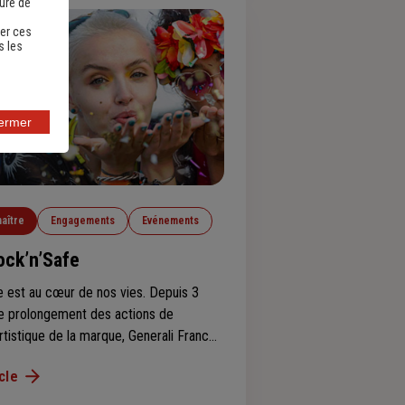
sure de
er ces
s les
fermer
aître
Engagements
Evénements
ock’n’Safe
 est au cœur de nos vies. Depuis 3
le prolongement des actions de
tistique de la marque, Generali France
gé pour porter, au cœur des festivals
icle
, un message festif de prévention,
s ni préjugés. La Compagnie a abordé