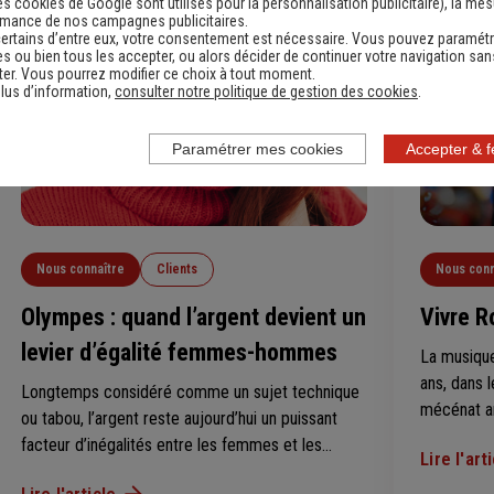
récompensera 15 associations, avec pour
es cookies de Google sont utilisés pour la personnalisation publicitaire
), la me
rmance de nos campagnes publicitaires.
chacune une dotation financière pouvant aller
ertains d’entre eux, votre consentement est nécessaire. Vous pouvez paramétr
jusqu’à 20 000 €. il est ouvert jusqu’au 3 juillet
s ou bien tous les accepter, ou alors décider de continuer votre navigation san
er. Vous pourrez modifier ce choix à tout moment.
2026.
lus d’information,
consulter notre politique de gestion des cookies
.
Paramétrer mes cookies
Accepter & 
Nous connaître
Clients
Nous conn
Olympes : quand l’argent devient un
Vivre R
levier d’égalité femmes-hommes
La musique
ans, dans 
Longtemps considéré comme un sujet technique
mécénat ar
ou tabou, l’argent reste aujourd’hui un puissant
s’est enga
facteur d’inégalités entre les femmes et les
Lire l'art
de musique
hommes. Avec Olympes, la fintech fondée par
sans tabou
Lire l'article