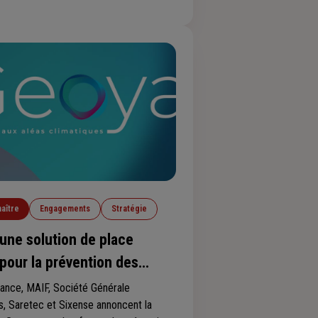
 rock avec l'ambition de protéger ses
s tout en restant, comme le disait le
 Slash à propos du rock « amusant et
.
aître
Engagements
Stratégie
une solution de place
 pour la prévention des
 climatiques
rance, MAIF, Société Générale
, Saretec et Sixense annoncent la