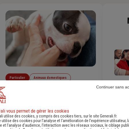
Particulier
Animaux domestiques
Continuer sans a
Mon chiot mordille : comment
modifier son comportement ?
Quand il interagit avec ses maîtres, le chiot utilise
ali vous permet de gérer les cookies
li utilise des cookies, y compris des cookies tiers, sur le site Generali.fr.
les mordillements pour exprimer une émotion ou
e utilise des cookies pour l’analyse et l'amélioration de l’expérience utilisateur, l
un besoin. Ce comportement commun, qui lui
 et l’analyse d’audience, l’interaction avec les réseaux sociaux, le ciblage publi