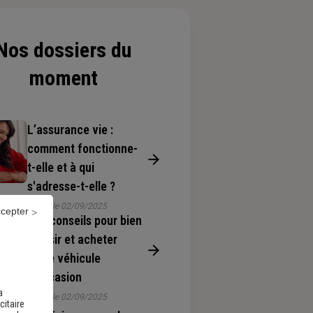
Nos dossiers du
moment
L’assurance vie :
comment fonctionne-
t-elle et à qui
s'adresse-t-elle ?
Publié le 02/09/2025
ccepter
Nos conseils pour bien
choisir et acheter
votre véhicule
d’occasion
a
Publié le 02/09/2025
citaire