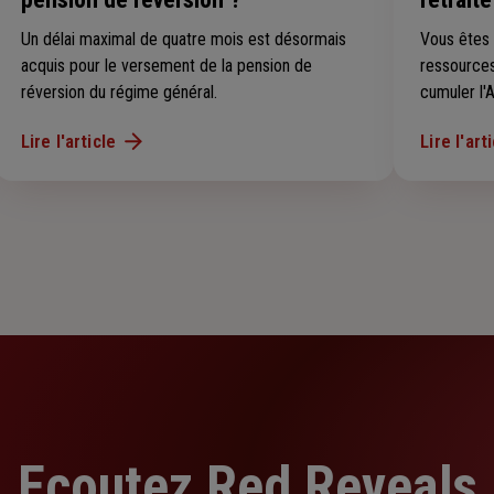
Un délai maximal de quatre mois est désormais
Vous êtes 
acquis pour le versement de la pension de
ressources
réversion du régime général.
cumuler l'
bénéficier
Lire l'article
Lire l'art
Découvrez
Ecoutez Red Reveals