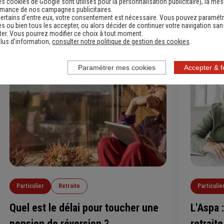
es cookies de Google sont utilisés pour la personnalisation publicitaire
), la me
permet aussi d’explorer son environnement,
rmance de nos campagnes publicitaires.
Lire l'article
cesse au bout de quelques mois. Si cela
ertains d’entre eux, votre consentement est nécessaire. Vous pouvez paramétr
s ou bien tous les accepter, ou alors décider de continuer votre navigation san
commence à devenir ennuyeux ou irritant, il existe
er. Vous pourrez modifier ce choix à tout moment.
des solutions efficaces pour remédier à ce
lus d’information,
consulter notre politique de gestion des cookies
.
problème.
Paramétrer mes cookies
Accepter & 
Particulier
Retraite
Particulie
Quel est le délai pour toucher une
L'Aspa 
pension de réversion ?
retraite