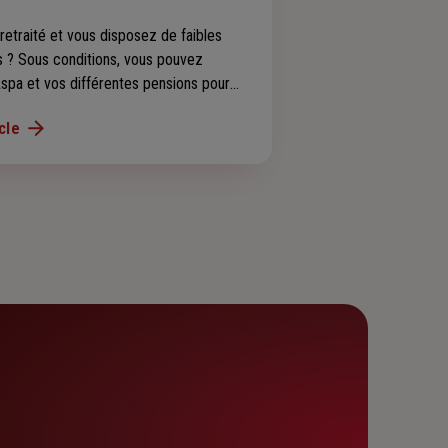
retraité et vous disposez de faibles
 ? Sous conditions, vous pouvez
Aspa et vos différentes pensions pour
 d'un revenu minimum d'existence.
icle
 comment demander cette allocation !