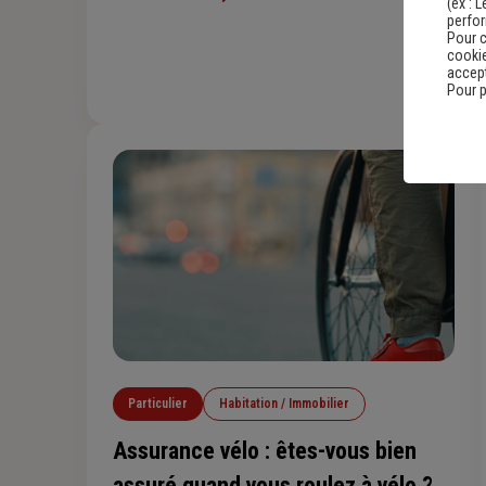
(ex :
L
perfo
dispositif.
Pour c
cookie
accept
Pour p
Particulier
Habitation / Immobilier
Assurance vélo : êtes-vous bien
assuré quand vous roulez à vélo ?