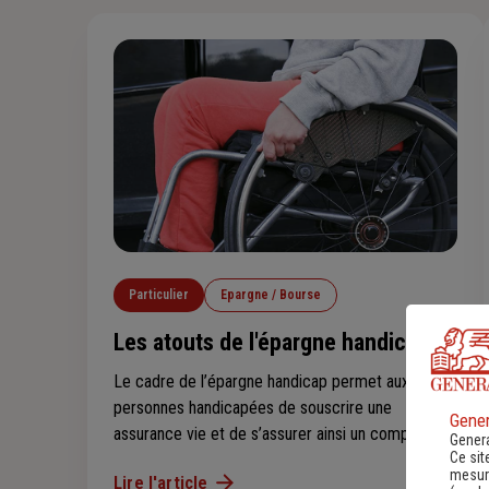
Particulier
Epargne / Bourse
Les atouts de l'épargne handicap
Le cadre de l’épargne handicap permet aux
personnes handicapées de souscrire une
Gener
assurance vie et de s’assurer ainsi un complément
Genera
Ce sit
de revenus, tout en bénéficiant d’avantages
mesure
Lire l'article
fiscaux spécifiques. Découvrez les atouts de ce