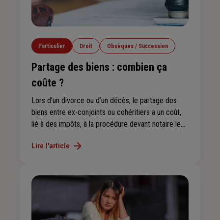
Particulier
Droit
Obsèques / Succession
Partage des biens : combien ça
coûte ?
Lors d’un divorce ou d’un décès, le partage des
biens entre ex-conjoints ou cohéritiers a un coût,
lié à des impôts, à la procédure devant notaire le
cas échéant, ou encore à des expertises. On vous
Lire l'article
aide à y voir plus clair.