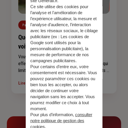
site Generali.fr.
Ce site utilise des cookies pour
l’analyse et l'amélioration de
l’expérience utilisateur, la mesure et
l’analyse d’audience, l’interaction
Particulier
Auto
Développement durable
avec les réseaux sociaux, le ciblage
Quelles primes pour l'achat d'une
publicitaire (ex :
Les cookies de
Google sont utilisés pour la
voiture électrique ?
personnalisation publicitaire
), la
mesure de performance de nos
Vous souhaitez réduire vos émissions de gaz à
campagnes publicitaires.
effet de serre ou anticiper les réglementations qui
Pour certains d’entre eux, votre
limiteront l’usage des véhicules les plus polluants ?
consentement est nécessaire. Vous
L’État met à votre disposition plusieurs aides pour
pouvez paramétrer ces cookies ou
Lire l'article
faciliter le passage à un véhicule plus propre.
bien tous les accepter, ou alors
décider de continuer votre
Depuis le 1er juillet 2025, le bonus écologique est
navigation sans les accepter. Vous
remplacé par la prime “Coup de pouce véhicules
pourrez modifier ce choix à tout
particuliers électriques”, désormais financée via les
moment.
Certificats d’Économies d’Énergie (CEE).
Pour plus d’information,
consulter
notre politique de gestion des
cookies
.