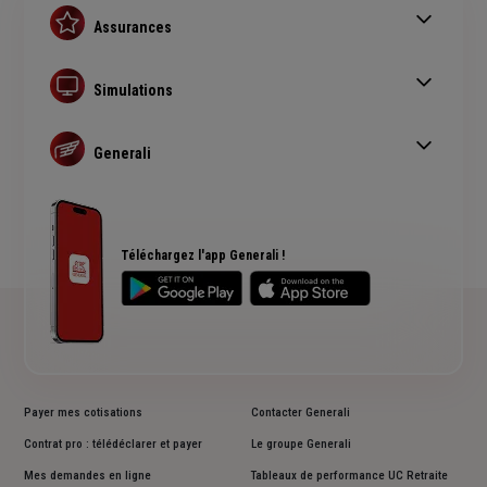
Assurances
Assurance auto
Assurance habitation
Simulations
Assurance prêt immobilier
Simulation assurance auto
Complémentaire santé senior
Devis assurance habitation
Generali
Simulation assurance de prêt immobilier
Qui sommes nous ?
Devis assurance chien ou chat
Rendements fonds euros Generali
Accessibilité sourds et malentendants
Avis clients Generali
Téléchargez l'app Generali !
Payer mes cotisations
Contacter Generali
Contrat pro : télédéclarer et payer
Le groupe Generali
Mes demandes en ligne
Tableaux de performance UC Retraite