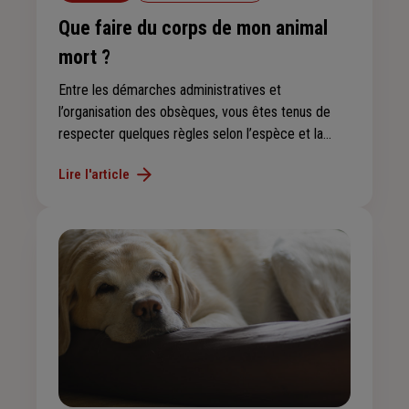
Que faire du corps de mon animal
mort ?
Entre les démarches administratives et
l’organisation des obsèques, vous êtes tenus de
respecter quelques règles selon l’espèce et la
taille de votre animal de compagnie. Le type de
Lire l'article
funérailles dépend aussi de votre budget. Le point
sur vos devoirs et vos choix.