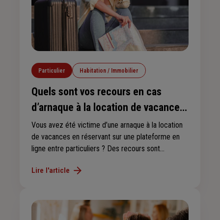
Particulier
Habitation / Immobilier
Quels sont vos recours en cas
d’arnaque à la location de vacances
?
Vous avez été victime d’une arnaque à la location
de vacances en réservant sur une plateforme en
ligne entre particuliers ? Des recours sont
possibles, mais il faut agir rapidement si vous avez
Lire l'article
déjà effectué un paiement.