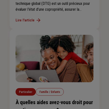
technique global (DTG) est un outil précieux pour
évaluer l’état d’une copropriété, assurer la
conservation de l’immeuble et garantir la sécurité
Lire l'article
des occupants. Découvrez quand et pourquoi le
réaliser !
Particulier
Famille / Enfants
À quelles aides avez-vous droit pour