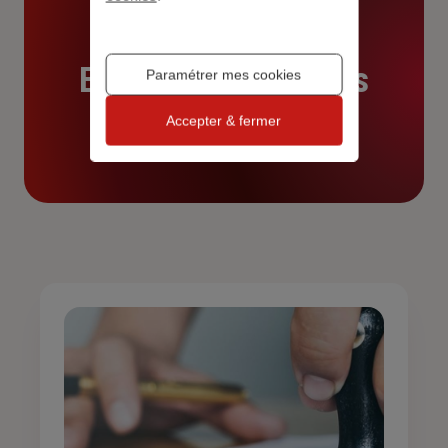
Ecoutez Red Reveals
Paramétrer mes cookies
Accepter & fermer