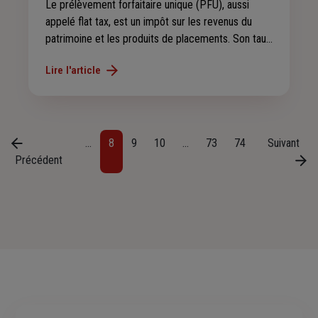
Le prélèvement forfaitaire unique (PFU), aussi
appelé flat tax, est un impôt sur les revenus du
patrimoine et les produits de placements. Son taux
a augmenté au 1er janvier 2026 pour certains
Lire l'article
types de revenus ; les produits (intérêts et plus-
values) issus de l’assurance vie sont toutefois
exclus de cette hausse. Découvrez le
fonctionnement de cet impôt !
Pagination
Previous page
Current page
Page
Page
Page
Page
Next page
…
8
9
10
…
73
74
Suivant
Précédent