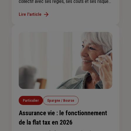
collectif avec ses règles, ses coûts et ses risques.
Charges, travaux, gestion… découvrez les points
Lire l'article
essentiels à vérifier pour sécuriser votre achat et
éviter les mauvaises surprises.
Particulier
Epargne / Bourse
Assurance vie : le fonctionnement
de la flat tax en 2026