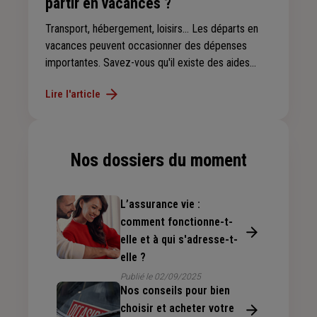
partir en vacances ?
Transport, hébergement, loisirs… Les départs en
vacances peuvent occasionner des dépenses
importantes. Savez-vous qu'il existe des aides
pour partir à moindre coût ? Selon votre situation,
Lire l'article
découvrez à quel coup de pouce financier vous
avez droit.
Nos dossiers du moment
L’assurance vie :
comment fonctionne-t-
elle et à qui s'adresse-t-
elle ?
Publié le 02/09/2025
Nos conseils pour bien
choisir et acheter votre