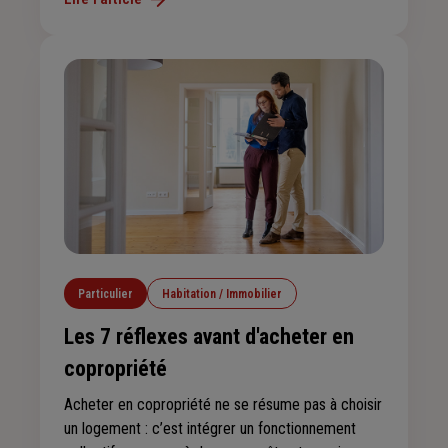
faire le point sur votre forme et éventuellement de
repérer les premiers signes d’un problème de
santé sérieux. Voici le calendrier des examens à ne
pas manquer.
Particulier
Habitation / Immobilier
Les 7 réflexes avant d'acheter en
copropriété
Acheter en copropriété ne se résume pas à choisir
un logement : c’est intégrer un fonctionnement